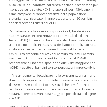
sondaggio National Health and Nutrition Examination Survey
(2000-2004) (ndT condotto dal centro nazionale americano per
i sondaggi sulla salute, NCHS), disponibili per 1139 bambini
come campione di rappresentanza della popolazione
statunitense, i ricercatori hanno scoperto che 190 bambini
soddisfacevano i criteri dell’ADHD.
Per determinare la zavorra corporea (body burden) sono
state misurate sei concentrazioni per i metaboliti diachil
fosfato (DAP). I ricercatori hanno svelato di aver individuato
uno o più metaboliti in quasi 94% dei bambini analizzati. Una
sostanza chimica di uso comune il dimetil-alchilfosfato
(DMAP) era presente nel 64% dei bambini valutati. I bambini
con le maggiori concentrazioni, in particolare di DMAP
presentavano una predisposizione due volte maggiore per
l’ADHD, rispetto ai bambini con concentrazioni impercettibili.
Infine un aumento decuplicato nelle concentrazioni urinarie
di metaboliti organofosfati è stato associato con un aumento
dal 55% al 72% degli odd per l’ADHD, il che significa che i
bambini con una elevata concentrazione urinaria di queste
sostanze, presentavano una maggiore possibilità di diagnosi
si ADHD.
I pesticidi organofosfati sono stati già in passato correlati a