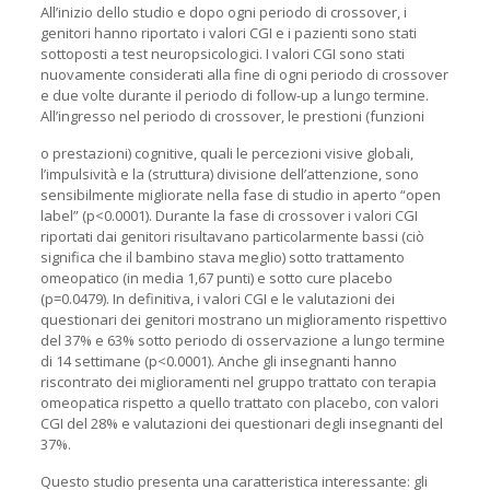
All’inizio dello studio e dopo ogni periodo di crossover, i
genitori hanno riportato i valori CGI e i pazienti sono stati
sottoposti a test neuropsicologici. I valori CGI sono stati
nuovamente considerati alla fine di ogni periodo di crossover
e due volte durante il periodo di follow-up a lungo termine.
All’ingresso nel periodo di crossover, le prestioni (funzioni
o prestazioni) cognitive, quali le percezioni visive globali,
l’impulsività e la (struttura) divisione dell’attenzione, sono
sensibilmente migliorate nella fase di studio in aperto “open
label” (p<0.0001). Durante la fase di crossover i valori CGI
riportati dai genitori risultavano particolarmente bassi (ciò
significa che il bambino stava meglio) sotto trattamento
omeopatico (in media 1,67 punti) e sotto cure placebo
(p=0.0479). In definitiva, i valori CGI e le valutazioni dei
questionari dei genitori mostrano un miglioramento rispettivo
del 37% e 63% sotto periodo di osservazione a lungo termine
di 14 settimane (p<0.0001). Anche gli insegnanti hanno
riscontrato dei miglioramenti nel gruppo trattato con terapia
omeopatica rispetto a quello trattato con placebo, con valori
CGI del 28% e valutazioni dei questionari degli insegnanti del
37%.
Questo studio presenta una caratteristica interessante: gli