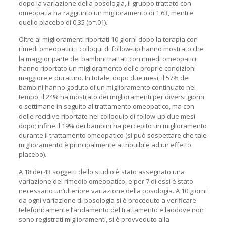
dopo la variazione della posologia, il gruppo trattato con
omeopatia ha raggiunto un miglioramento di 1,63, mentre
quello placebo di 0,35 (p=.01).
Oltre ai miglioramenti riportati 10 giorni dopo la terapia con
rimedi omeopatici, i colloqui di follow-up hanno mostrato che
la maggior parte dei bambini trattati con rimedi omeopatici
hanno riportato un miglioramento delle proprie condizioni
maggiore e duraturo. In totale, dopo due mesi, il 57% dei
bambini hanno goduto di un miglioramento continuato nel
tempo, il 24% ha mostrato dei miglioramenti per diversi giorni
o settimane in seguito al trattamento omeopatico, ma con
delle recidive riportate nel colloquio di follow-up due mesi
dopo; infine il 19% dei bambini ha percepito un miglioramento
durante il trattamento omeopatico (si può sospettare che tale
miglioramento è principalmente attribuibile ad un effetto
placebo).
A 18 dei 43 soggetti dello studio è stato assegnato una
variazione del rimedio omeopatico, e per 7 di essi è stato
necessario un’ulteriore variazione della posologia. A 10 giorni
da ogni variazione di posologia si è proceduto a verificare
telefonicamente l’andamento del trattamento e laddove non
sono registrati miglioramenti, si è provveduto alla