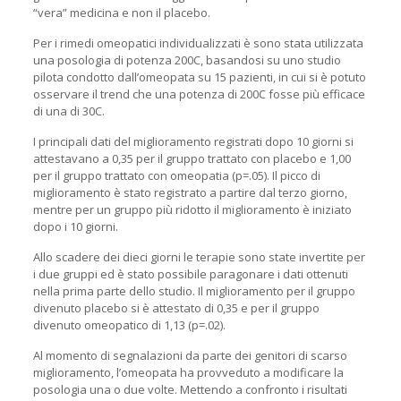
“vera” medicina e non il placebo.
Per i rimedi omeopatici individualizzati è sono stata utilizzata
una posologia di potenza 200C, basandosi su uno studio
pilota condotto dall’omeopata su 15 pazienti, in cui si è potuto
osservare il trend che una potenza di 200C fosse più efficace
di una di 30C.
I principali dati del miglioramento registrati dopo 10 giorni si
attestavano a 0,35 per il gruppo trattato con placebo e 1,00
per il gruppo trattato con omeopatia (p=.05). Il picco di
miglioramento è stato registrato a partire dal terzo giorno,
mentre per un gruppo più ridotto il miglioramento è iniziato
dopo i 10 giorni.
Allo scadere dei dieci giorni le terapie sono state invertite per
i due gruppi ed è stato possibile paragonare i dati ottenuti
nella prima parte dello studio. Il miglioramento per il gruppo
divenuto placebo si è attestato di 0,35 e per il gruppo
divenuto omeopatico di 1,13 (p=.02).
Al momento di segnalazioni da parte dei genitori di scarso
miglioramento, l’omeopata ha provveduto a modificare la
posologia una o due volte. Mettendo a confronto i risultati