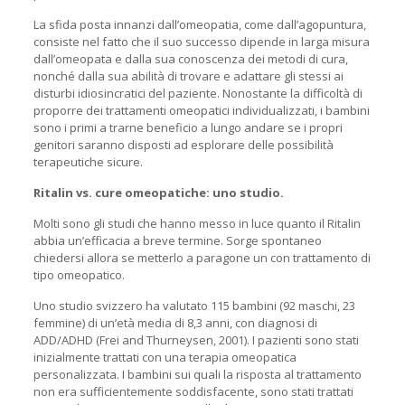
La sfida posta innanzi dall’omeopatia, come dall’agopuntura,
consiste nel fatto che il suo successo dipende in larga misura
dall’omeopata e dalla sua conoscenza dei metodi di cura,
nonché dalla sua abilità di trovare e adattare gli stessi ai
disturbi idiosincratici del paziente. Nonostante la difficoltà di
proporre dei trattamenti omeopatici individualizzati, i bambini
sono i primi a trarne beneficio a lungo andare se i propri
genitori saranno disposti ad esplorare delle possibilità
terapeutiche sicure.
Ritalin vs. cure omeopatiche: uno studio.
Molti sono gli studi che hanno messo in luce quanto il Ritalin
abbia un’efficacia a breve termine. Sorge spontaneo
chiedersi allora se metterlo a paragone un con trattamento di
tipo omeopatico.
Uno studio svizzero ha valutato 115 bambini (92 maschi, 23
femmine) di un’età media di 8,3 anni, con diagnosi di
ADD/ADHD (Frei and Thurneysen, 2001). I pazienti sono stati
inizialmente trattati con una terapia omeopatica
personalizzata. I bambini sui quali la risposta al trattamento
non era sufficientemente soddisfacente, sono stati trattati