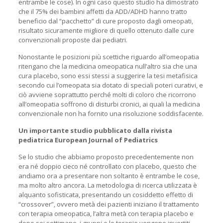
entrambe le cose). In ogni caso questo studio ha dimostrato
che il 75% dei bambini affetti da ADD/ADHD hanno tratto
beneficio dal “pacchetto” di cure proposto dagli omeopati,
risultato sicuramente migliore di quello ottenuto dalle cure
convenzionali proposte dai pediatri.
Nonostante le posizioni più scettiche riguardo all’omeopatia
ritengano che la medicina omeopatica null’altro sia che una
cura placebo, sono essi stessi a suggerire la tesi metafisica
secondo cui l’omeopata sia dotato di speciali poteri curativi, e
ciò avviene soprattutto perché molti di coloro che ricorrono
all’omeopatia soffrono di disturbi cronici, ai quali la medicina
convenzionale non ha fornito una risoluzione soddisfacente.
Un importante studio pubblicato dalla rivista
pediatrica European Journal of Pediatrics
Se lo studio che abbiamo proposto precedentemente non
era né doppio cieco né controllato con placebo, questo che
andiamo ora a presentare non soltanto è entrambe le cose,
ma molto altro ancora. La metodologia di ricerca utilizzata è
alquanto sofisticata, presentando un cosiddetto effetto di
“crossover”, ovvero metà dei pazienti iniziano il trattamento
con terapia omeopatica, l’altra metà con terapia placebo e