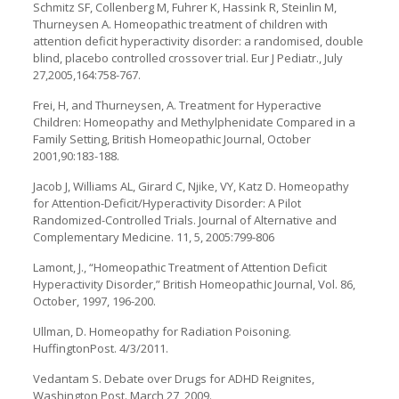
Schmitz SF, Collenberg M, Fuhrer K, Hassink R, Steinlin M,
Thurneysen A. Homeopathic treatment of children with
attention deficit hyperactivity disorder: a randomised, double
blind, placebo controlled crossover trial. Eur J Pediatr., July
27,2005,164:758-767.
Frei, H, and Thurneysen, A. Treatment for Hyperactive
Children: Homeopathy and Methylphenidate Compared in a
Family Setting, British Homeopathic Journal, October
2001,90:183-188.
Jacob J, Williams AL, Girard C, Njike, VY, Katz D. Homeopathy
for Attention-Deficit/Hyperactivity Disorder: A Pilot
Randomized-Controlled Trials. Journal of Alternative and
Complementary Medicine. 11, 5, 2005:799-806
Lamont, J., “Homeopathic Treatment of Attention Deficit
Hyperactivity Disorder,” British Homeopathic Journal, Vol. 86,
October, 1997, 196-200.
Ullman, D. Homeopathy for Radiation Poisoning.
HuffingtonPost. 4/3/2011.
Vedantam S. Debate over Drugs for ADHD Reignites,
Washington Post. March 27, 2009.