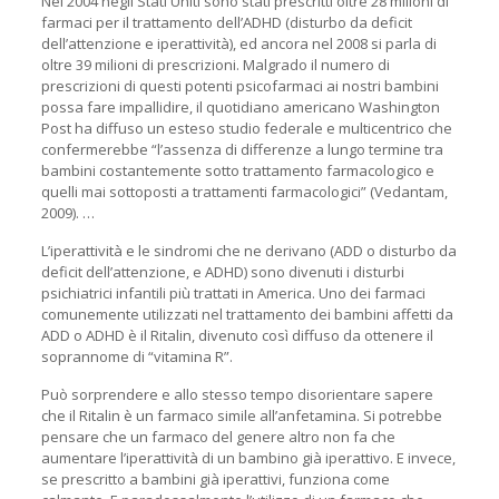
Nel 2004 negli Stati Uniti sono stati prescritti oltre 28 milioni di
farmaci per il trattamento dell’ADHD (disturbo da deficit
dell’attenzione e iperattività), ed ancora nel 2008 si parla di
oltre 39 milioni di prescrizioni. Malgrado il numero di
prescrizioni di questi potenti psicofarmaci ai nostri bambini
possa fare impallidire, il quotidiano americano Washington
Post ha diffuso un esteso studio federale e multicentrico che
confermerebbe “l’assenza di differenze a lungo termine tra
bambini costantemente sotto trattamento farmacologico e
quelli mai sottoposti a trattamenti farmacologici” (Vedantam,
2009). …
L’iperattività e le sindromi che ne derivano (ADD o disturbo da
deficit dell’attenzione, e ADHD) sono divenuti i disturbi
psichiatrici infantili più trattati in America. Uno dei farmaci
comunemente utilizzati nel trattamento dei bambini affetti da
ADD o ADHD è il Ritalin, divenuto così diffuso da ottenere il
soprannome di “vitamina R”.
Può sorprendere e allo stesso tempo disorientare sapere
che il Ritalin è un farmaco simile all’anfetamina. Si potrebbe
pensare che un farmaco del genere altro non fa che
aumentare l’iperattività di un bambino già iperattivo. E invece,
se prescritto a bambini già iperattivi, funziona come