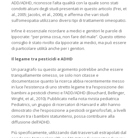
ADD/ADHD, riconosce l’alta qualità con la quale sono stati
condotti alcuni degli studi presentati in questo articolo (Frei, et
al., 2005; Jacobs, et al., 2006), e afferma che vari studi
sull’omeopatia utilizzano diversi tipi di trattamenti omeopatici.
Infine è essenziale ricordare a medici e genitori le parole di
Ippocrate: “per prima cosa, non fare del male”. Questo ottimo
consiglio è stato rivolto da Ippocrate ai medici, ma può essere
di particolare utilità anche per i genitori.
Il legame tra pesticidi e ADHD
Un paragrafo su questo argomento potrebbe anche essere
tranquillamente omesso, se solo non citasse e
documentasse quanto la ricerca abbia recentemente messo
in luce l’esistenza di uno stretto legame tra l’esposizione dei
bambini a pesticidi chimici e l’ADD/ADHD (Bouchard, Bellinger,
Wright, et al., 2010). Pubblicato nella nota rivista pediatrica
Pediatrics, un gruppo di ricercatori di Harvard e altri hanno
dimostrato che l’esposizione a pesticidi organofosfati, a livelli
comuni tra i bambini statunitensi, possa contribuire alla
diffusione dell’ADHD.
Più specificamente, utilizzando dati trasversali estrapolati dal