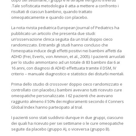
dopo sei settimane, i gruppi e le terapie vengono invertiti
.Tale sofisticata metodologia è atta a mettere a confronto i
risultati di ciascun bambino, quando trattato
omeopaticamente e quando con placebo.
La nota rivista pediatrica European Journal of Pediatrics ha
pubblicato un articolo che presenta due studi:
un’osservazione clinica seguita da un trial doppio cieco
randomizzato. Entrambi gli studi hanno concluso che
l’omeopatia induce degli effetti positivi nei bambini affetti da
ADHD (Frei, Everts, von Ammon, et al., 2005). I pazienti arruolati
per lo studio ammontano ad un totale di 83 bambini dai 6 ai
16 anni, con diagnosi di ADHD effettuata tramite il DSM, IV
criterio – manuale diagnostico e statistico dei disturbi mentali.
Prima dello studio di crossover doppio cieco randomizzato e
controllato con placebo,i bambini avevano tutti ricevuto cure
omeopatiche personalizzate. I 62 pazienti che avevano
raggiunto almeno il 50% dei miglioramenti secondo il Conners
Global Index hanno partecipato al trial.
I pazienti sono stati suddivisi dunque in due gruppi, ciascuno
dei quali ha ricevuto per sei settimane o le cure omeopatiche
seguite da placebo (gruppo A), o viceversa (gruppo B).