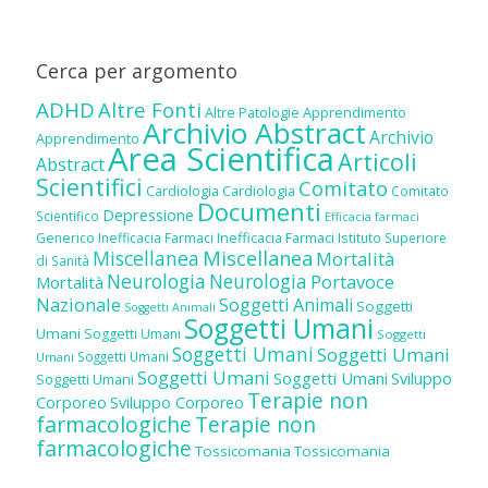
Cerca per argomento
ADHD
Altre Fonti
Altre Patologie
Apprendimento
Archivio Abstract
Archivio
Apprendimento
Area Scientifica
Articoli
Abstract
Scientifici
Comitato
Cardiologia
Cardiologia
Comitato
Documenti
Depressione
Scientifico
Efficacia farmaci
Inefficacia Farmaci
Generico
Inefficacia Farmaci
Istituto Superiore
Miscellanea
Miscellanea
Mortalità
di Sanità
Neurologia
Neurologia
Portavoce
Mortalità
Nazionale
Soggetti Animali
Soggetti
Soggetti Animali
Soggetti Umani
Umani
Soggetti Umani
Soggetti
Soggetti Umani
Soggetti Umani
Soggetti Umani
Umani
Soggetti Umani
Soggetti Umani
Sviluppo
Soggetti Umani
Terapie non
Corporeo
Sviluppo Corporeo
farmacologiche
Terapie non
farmacologiche
Tossicomania
Tossicomania