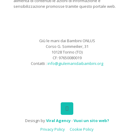
alimenta di contenuti le azioni di informazione e
sensibilizzazione promosse tramite questo portale web.
Giù le mani dai Bambini ONLUS
Corso G. Sommeilier, 31
10128 Torino (TO)
CF: 97650080019
Contatti :
info@giulemanidaibambini.org
Facebook
Vimeo
Desisgn by
Viral Agency
-
Vuoi un sito web?
Privacy Policy
Cookie Policy