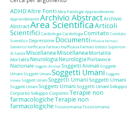
Cerca per argomento
ADHD
Altre Fonti
Altre Patologie
Apprendimento
Archivio Abstract
Archivio
Apprendimento
Area Scientifica
Articoli
Abstract
Scientifici
Comitato
Cardiologia
Cardiologia
Comitato
Documenti
Depressione
Scientifico
Efficacia farmaci
Inefficacia Farmaci
Generico
Inefficacia Farmaci
Istituto Superiore
Miscellanea
Miscellanea
Mortalità
di Sanità
Neurologia
Neurologia
Portavoce
Mortalità
Nazionale
Soggetti Animali
Soggetti
Soggetti Animali
Soggetti Umani
Umani
Soggetti Umani
Soggetti
Soggetti Umani
Soggetti Umani
Soggetti Umani
Umani
Soggetti Umani
Soggetti Umani
Sviluppo
Soggetti Umani
Terapie non
Corporeo
Sviluppo Corporeo
farmacologiche
Terapie non
farmacologiche
Tossicomania
Tossicomania