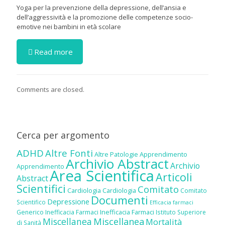
Yoga per la prevenzione della depressione, dell’ansia e
dell’aggressività e la promozione delle competenze socio-
emotive nei bambini in età scolare
Read more
Comments are closed.
Cerca per argomento
ADHD
Altre Fonti
Altre Patologie
Apprendimento
Archivio Abstract
Archivio
Apprendimento
Area Scientifica
Articoli
Abstract
Scientifici
Comitato
Cardiologia
Cardiologia
Comitato
Documenti
Depressione
Scientifico
Efficacia farmaci
Inefficacia Farmaci
Generico
Inefficacia Farmaci
Istituto Superiore
Miscellanea
Miscellanea
Mortalità
di Sanità