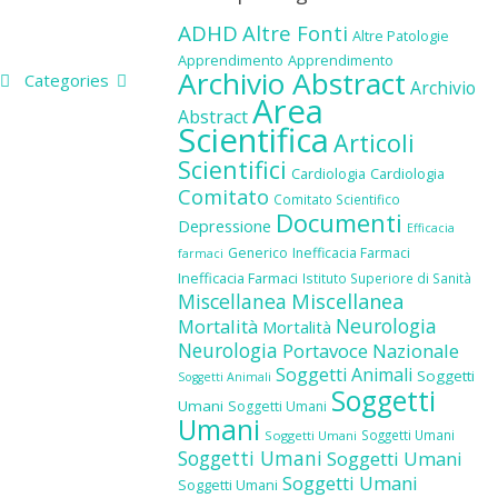
ADHD
Altre Fonti
Altre Patologie
Apprendimento
Apprendimento
Archivio Abstract
Categories
Archivio
Area
Abstract
Scientifica
Articoli
Scientifici
Cardiologia
Cardiologia
Comitato
Comitato Scientifico
Documenti
Depressione
Efficacia
Generico
Inefficacia Farmaci
farmaci
Inefficacia Farmaci
Istituto Superiore di Sanità
Miscellanea
Miscellanea
Neurologia
Mortalità
Mortalità
Neurologia
Portavoce Nazionale
Soggetti Animali
Soggetti
Soggetti Animali
Soggetti
Umani
Soggetti Umani
Umani
Soggetti Umani
Soggetti Umani
Soggetti Umani
Soggetti Umani
Soggetti Umani
Soggetti Umani