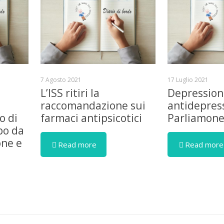
7 Agosto 2021
17 Luglio 2021
L’ISS ritiri la
Depression
raccomandazione sui
antidepress
o di
farmaci antipsicotici
Parliamon
bo da
one e
Read more
Read more