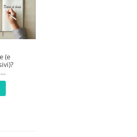
e (e
ivi)?
e…