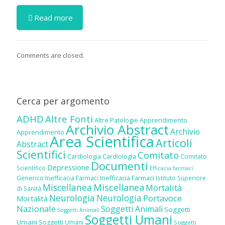
Read more
Comments are closed.
Cerca per argomento
ADHD
Altre Fonti
Altre Patologie
Apprendimento
Archivio Abstract
Archivio
Apprendimento
Area Scientifica
Articoli
Abstract
Scientifici
Comitato
Cardiologia
Cardiologia
Comitato
Documenti
Depressione
Scientifico
Efficacia farmaci
Inefficacia Farmaci
Generico
Inefficacia Farmaci
Istituto Superiore
Miscellanea
Miscellanea
Mortalità
di Sanità
Neurologia
Neurologia
Portavoce
Mortalità
Nazionale
Soggetti Animali
Soggetti
Soggetti Animali
Soggetti Umani
Umani
Soggetti Umani
Soggetti