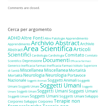
Comments are closed.
Cerca per argomento
ADHD
Altre Fonti
Altre Patologie
Apprendimento
Archivio Abstract
Archivio
Apprendimento
Area Scientifica
Articoli
Abstract
Scientifici
Comitato
Cardiologia
Cardiologia
Comitato
Documenti
Depressione
Scientifico
Efficacia farmaci
Inefficacia Farmaci
Generico
Inefficacia Farmaci
Istituto Superiore
Miscellanea
Miscellanea
Mortalità
di Sanità
Neurologia
Neurologia
Portavoce
Mortalità
Nazionale
Soggetti Animali
Soggetti
Soggetti Animali
Soggetti Umani
Umani
Soggetti Umani
Soggetti
Soggetti Umani
Soggetti Umani
Soggetti Umani
Umani
Soggetti Umani
Soggetti Umani
Sviluppo
Soggetti Umani
Terapie non
Corporeo
Sviluppo Corporeo