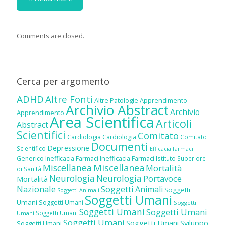
Comments are closed.
Cerca per argomento
ADHD
Altre Fonti
Altre Patologie
Apprendimento
Archivio Abstract
Archivio
Apprendimento
Area Scientifica
Articoli
Abstract
Scientifici
Comitato
Cardiologia
Cardiologia
Comitato
Documenti
Depressione
Scientifico
Efficacia farmaci
Inefficacia Farmaci
Generico
Inefficacia Farmaci
Istituto Superiore
Miscellanea
Miscellanea
Mortalità
di Sanità
Neurologia
Neurologia
Portavoce
Mortalità
Nazionale
Soggetti Animali
Soggetti
Soggetti Animali
Soggetti Umani
Umani
Soggetti Umani
Soggetti
Soggetti Umani
Soggetti Umani
Soggetti Umani
Umani
Soggetti Umani
Soggetti Umani
Sviluppo
Soggetti Umani