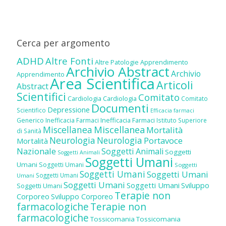
Cerca per argomento
ADHD
Altre Fonti
Altre Patologie
Apprendimento
Archivio Abstract
Archivio
Apprendimento
Area Scientifica
Articoli
Abstract
Scientifici
Comitato
Cardiologia
Cardiologia
Comitato
Documenti
Depressione
Scientifico
Efficacia farmaci
Inefficacia Farmaci
Generico
Inefficacia Farmaci
Istituto Superiore
Miscellanea
Miscellanea
Mortalità
di Sanità
Neurologia
Neurologia
Portavoce
Mortalità
Nazionale
Soggetti Animali
Soggetti
Soggetti Animali
Soggetti Umani
Umani
Soggetti Umani
Soggetti
Soggetti Umani
Soggetti Umani
Soggetti Umani
Umani
Soggetti Umani
Soggetti Umani
Sviluppo
Soggetti Umani
Terapie non
Corporeo
Sviluppo Corporeo
farmacologiche
Terapie non
farmacologiche
Tossicomania
Tossicomania