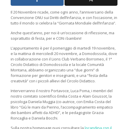
Il 20 Novembre ricade, come ogni anno, l’anniversario della
Convenzione ONU sui Diritti dell’Infanzia, e con l’occasione, in
tutto il mondo si celebra la “Giornata Mondiale dell’Infanzia”.
Anche quest’anno, per noi è un’occasione di riflessione, ma
soprattutto di festa, per e CON i bambini!
L’appuntamento è per il pomeriggio di martedì 19 novembre,
e la mattina di mercoledì 20 novembre, a Domodossola, dove
in collaborazione con il Lions Club Verbano Borromeo, il 1°
Circolo Didattico di Domodossola e la locale Comunità
Montana, abbiamo organizzato una “due giorni” di
formazione per genitori e insegnanti, e una “festa della
creatività” con i piccoli allievi del Circolo Didattico.
Interverranno il nostro Portavoce, Luca Poma, i membri del
nostro comitato scientifico Emilia Costa e Alain Goussot, la
psicologa Daniela Muggia (co-autrice, con Emilia Costa del
libro “Giù le mani da Pierino, l’accompagnamento empatico
dei bambini affetti da ADHD”, e le pedagogiste Grazia
Roncaglia e Daniela Bocchi.
Sulla nostra homepage puoi consultare la
locandina con il