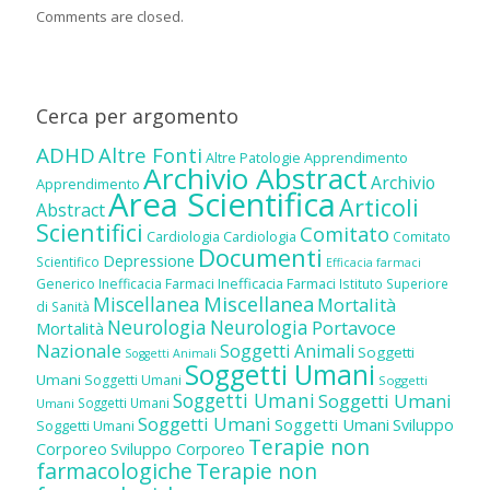
Comments are closed.
Cerca per argomento
ADHD
Altre Fonti
Altre Patologie
Apprendimento
Archivio Abstract
Archivio
Apprendimento
Area Scientifica
Articoli
Abstract
Scientifici
Comitato
Cardiologia
Cardiologia
Comitato
Documenti
Depressione
Scientifico
Efficacia farmaci
Inefficacia Farmaci
Generico
Inefficacia Farmaci
Istituto Superiore
Miscellanea
Miscellanea
Mortalità
di Sanità
Neurologia
Neurologia
Portavoce
Mortalità
Nazionale
Soggetti Animali
Soggetti
Soggetti Animali
Soggetti Umani
Umani
Soggetti Umani
Soggetti
Soggetti Umani
Soggetti Umani
Soggetti Umani
Umani
Soggetti Umani
Soggetti Umani
Sviluppo
Soggetti Umani
Terapie non
Corporeo
Sviluppo Corporeo
farmacologiche
Terapie non