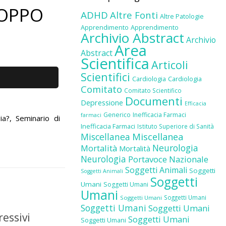
ROPPO
ADHD
Altre Fonti
Altre Patologie
Apprendimento
Apprendimento
Archivio Abstract
Archivio
Area
Abstract
Scientifica
Articoli
Scientifici
Cardiologia
Cardiologia
Comitato
Comitato Scientifico
Documenti
Depressione
Efficacia
Generico
Inefficacia Farmaci
farmaci
?, Seminario di
Inefficacia Farmaci
Istituto Superiore di Sanità
Miscellanea
Miscellanea
Neurologia
Mortalità
Mortalità
Neurologia
Portavoce Nazionale
Soggetti Animali
Soggetti
Soggetti Animali
Soggetti
Umani
Soggetti Umani
Umani
Soggetti Umani
Soggetti Umani
Soggetti Umani
Soggetti Umani
ressivi
Soggetti Umani
Soggetti Umani