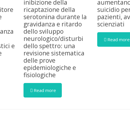
inibizione della
aumentano i
bitore
ricaptazione della
suicidio pe
e
serotonina durante la
pazienti, a
gravidanza e ritardo
scienziati
danza
dello sviluppo
neurologico/disturbi
Read more
tici e
dello spettro: una
e
revisione sistematica
delle prove
epidemiologiche e
fisiologiche
Read more