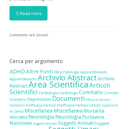
Read more
Comments are closed.
Cerca per argomento
ADHD
Altre Fonti
Altre Patologie
Apprendimento
Archivio Abstract
Archivio
Apprendimento
Area Scientifica
Articoli
Abstract
Scientifici
Comitato
Cardiologia
Cardiologia
Comitato
Documenti
Depressione
Scientifico
Efficacia farmaci
Inefficacia Farmaci
Generico
Inefficacia Farmaci
Istituto Superiore
Miscellanea
Miscellanea
Mortalità
di Sanità
Neurologia
Neurologia
Portavoce
Mortalità
Nazionale
Soggetti Animali
Soggetti
Soggetti Animali