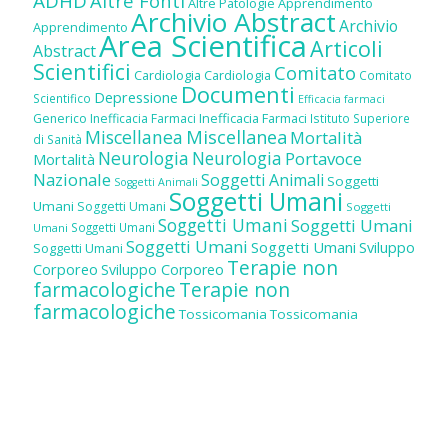
ADHD
Altre Fonti
Altre Patologie
Apprendimento
Archivio Abstract
Archivio
Apprendimento
Area Scientifica
Articoli
Abstract
Scientifici
Comitato
Cardiologia
Cardiologia
Comitato
Documenti
Depressione
Scientifico
Efficacia farmaci
Inefficacia Farmaci
Generico
Inefficacia Farmaci
Istituto Superiore
Miscellanea
Miscellanea
Mortalità
di Sanità
Neurologia
Neurologia
Portavoce
Mortalità
Nazionale
Soggetti Animali
Soggetti
Soggetti Animali
Soggetti Umani
Umani
Soggetti Umani
Soggetti
Soggetti Umani
Soggetti Umani
Soggetti Umani
Umani
Soggetti Umani
Soggetti Umani
Sviluppo
Soggetti Umani
Terapie non
Corporeo
Sviluppo Corporeo
farmacologiche
Terapie non
farmacologiche
Tossicomania
Tossicomania