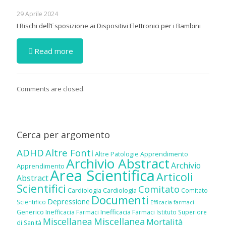
29 Aprile 2024
I Rischi dell’Esposizione ai Dispositivi Elettronici per i Bambini
Read more
Comments are closed.
Cerca per argomento
ADHD
Altre Fonti
Altre Patologie
Apprendimento
Archivio Abstract
Archivio
Apprendimento
Area Scientifica
Articoli
Abstract
Scientifici
Comitato
Cardiologia
Cardiologia
Comitato
Documenti
Depressione
Scientifico
Efficacia farmaci
Inefficacia Farmaci
Generico
Inefficacia Farmaci
Istituto Superiore
Miscellanea
Miscellanea
Mortalità
di Sanità