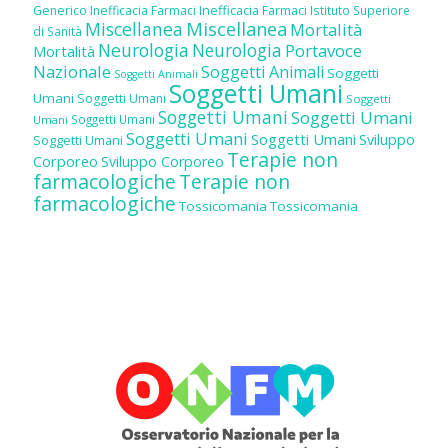
Inefficacia Farmaci
Generico
Inefficacia Farmaci
Istituto Superiore
Miscellanea
Miscellanea
Mortalità
di Sanità
Neurologia
Neurologia
Portavoce
Mortalità
Nazionale
Soggetti Animali
Soggetti
Soggetti Animali
Soggetti Umani
Umani
Soggetti Umani
Soggetti
Soggetti Umani
Soggetti Umani
Soggetti Umani
Umani
Soggetti Umani
Soggetti Umani
Sviluppo
Soggetti Umani
Terapie non
Corporeo
Sviluppo Corporeo
farmacologiche
Terapie non
farmacologiche
Tossicomania
Tossicomania