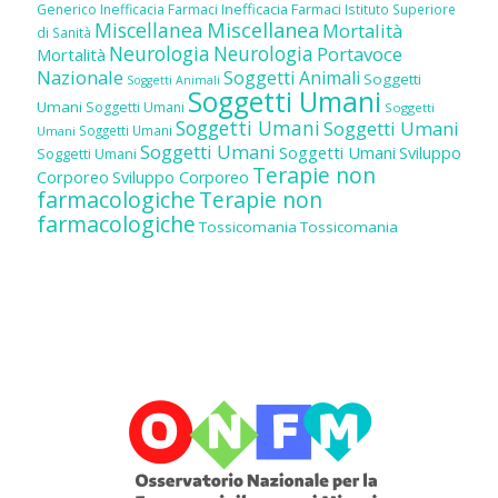
Inefficacia Farmaci
Generico
Inefficacia Farmaci
Istituto Superiore
Miscellanea
Miscellanea
Mortalità
di Sanità
Neurologia
Neurologia
Portavoce
Mortalità
Nazionale
Soggetti Animali
Soggetti
Soggetti Animali
Soggetti Umani
Umani
Soggetti Umani
Soggetti
Soggetti Umani
Soggetti Umani
Soggetti Umani
Umani
Soggetti Umani
Soggetti Umani
Sviluppo
Soggetti Umani
Terapie non
Corporeo
Sviluppo Corporeo
farmacologiche
Terapie non
farmacologiche
Tossicomania
Tossicomania