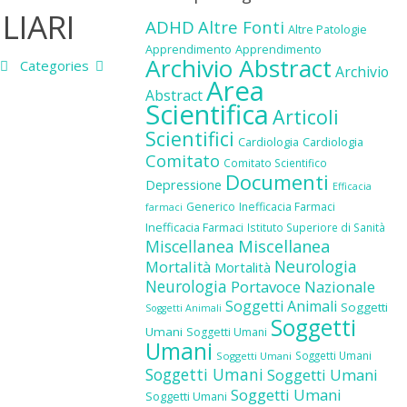
LIARI
ADHD
Altre Fonti
Altre Patologie
Apprendimento
Apprendimento
Archivio Abstract
Categories
Archivio
Area
Abstract
Scientifica
Articoli
Scientifici
Cardiologia
Cardiologia
Comitato
Comitato Scientifico
Documenti
Depressione
Efficacia
Generico
Inefficacia Farmaci
farmaci
Inefficacia Farmaci
Istituto Superiore di Sanità
Miscellanea
Miscellanea
Neurologia
Mortalità
Mortalità
Neurologia
Portavoce Nazionale
Soggetti Animali
Soggetti
Soggetti Animali
Soggetti
Umani
Soggetti Umani
Umani
Soggetti Umani
Soggetti Umani
Soggetti Umani
Soggetti Umani
Soggetti Umani
Soggetti Umani