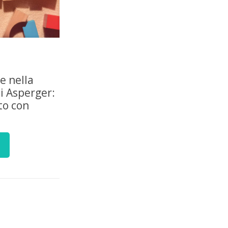
le nella
i Asperger:
to con