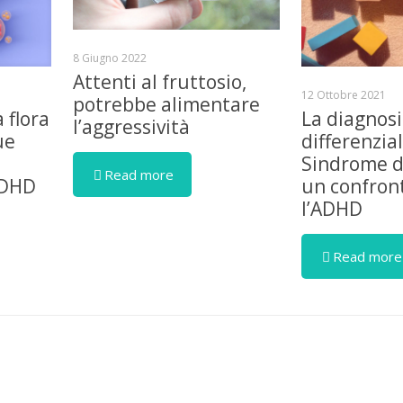
8 Giugno 2022
Attenti al fruttosio,
12 Ottobre 2021
potrebbe alimentare
a flora
La diagnosi
l’aggressività
ue
differenzia
Sindrome d
Read more
ADHD
un confron
l’ADHD
Read more