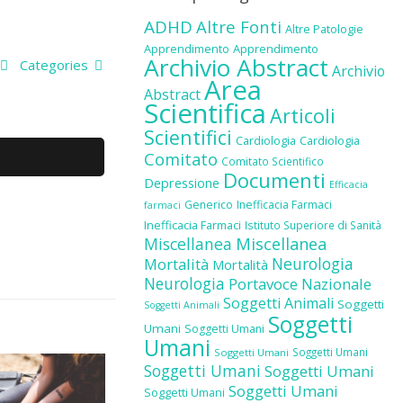
ADHD
Altre Fonti
Altre Patologie
Apprendimento
Apprendimento
Archivio Abstract
Categories
Archivio
Area
Abstract
Scientifica
Articoli
Scientifici
Cardiologia
Cardiologia
Comitato
Comitato Scientifico
Documenti
Depressione
Efficacia
Generico
Inefficacia Farmaci
farmaci
Inefficacia Farmaci
Istituto Superiore di Sanità
Miscellanea
Miscellanea
Neurologia
Mortalità
Mortalità
Neurologia
Portavoce Nazionale
Soggetti Animali
Soggetti
Soggetti Animali
Soggetti
Umani
Soggetti Umani
Umani
Soggetti Umani
Soggetti Umani
Soggetti Umani
Soggetti Umani
Soggetti Umani
Soggetti Umani