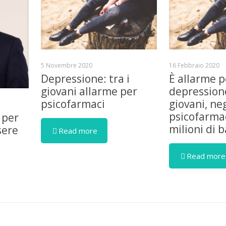
5 Novembre 2020
16 Febbraio 2020
Depressione: tra i
È allarme p
giovani allarme per
depressione
psicofarmaci
giovani, ne
psicofarmac
 per
milioni di 
sere
Read more
Read more