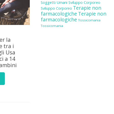
Soggetti Umani
Sviluppo Corporeo
Terapie non
Sviluppo Corporeo
farmacologiche
Terapie non
farmacologiche
Tossicomania
Tossicomania
er la
 tra i
gli Usa
i a 14
bambini