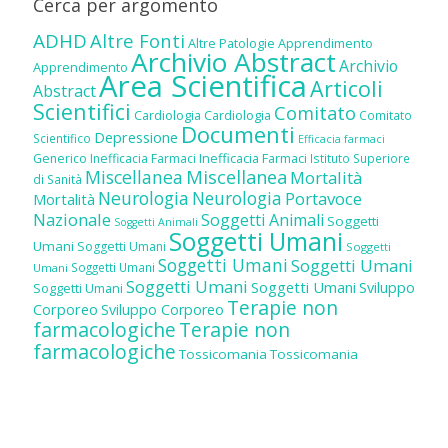
Cerca per argomento
ADHD
Altre Fonti
Altre Patologie
Apprendimento
Archivio Abstract
Archivio
Apprendimento
Area Scientifica
Articoli
Abstract
Scientifici
Comitato
Cardiologia
Cardiologia
Comitato
Documenti
Depressione
Scientifico
Efficacia farmaci
Inefficacia Farmaci
Generico
Inefficacia Farmaci
Istituto Superiore
Miscellanea
Miscellanea
Mortalità
di Sanità
Neurologia
Neurologia
Portavoce
Mortalità
Nazionale
Soggetti Animali
Soggetti
Soggetti Animali
Soggetti Umani
Umani
Soggetti Umani
Soggetti
Soggetti Umani
Soggetti Umani
Soggetti Umani
Umani
Soggetti Umani
Soggetti Umani
Sviluppo
Soggetti Umani
Terapie non
Corporeo
Sviluppo Corporeo
farmacologiche
Terapie non
farmacologiche
Tossicomania
Tossicomania