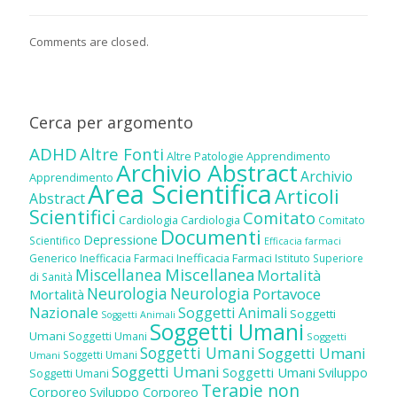
Comments are closed.
Cerca per argomento
ADHD
Altre Fonti
Altre Patologie
Apprendimento
Archivio Abstract
Archivio
Apprendimento
Area Scientifica
Articoli
Abstract
Scientifici
Comitato
Cardiologia
Cardiologia
Comitato
Documenti
Depressione
Scientifico
Efficacia farmaci
Inefficacia Farmaci
Generico
Inefficacia Farmaci
Istituto Superiore
Miscellanea
Miscellanea
Mortalità
di Sanità
Neurologia
Neurologia
Portavoce
Mortalità
Nazionale
Soggetti Animali
Soggetti
Soggetti Animali
Soggetti Umani
Umani
Soggetti Umani
Soggetti
Soggetti Umani
Soggetti Umani
Soggetti Umani
Umani
Soggetti Umani
Soggetti Umani
Sviluppo
Soggetti Umani
Terapie non
Corporeo
Sviluppo Corporeo