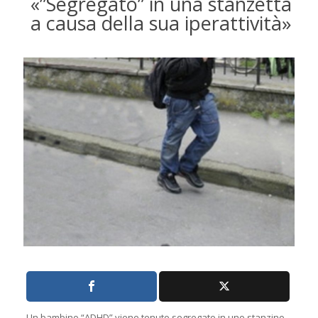
«”Segregato” in una stanzetta
a causa della sua iperattività»
Un bambino “ADHD” viene tenuto segregato in uno stanzino