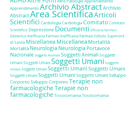
ADHD
Altre Fonti
Altre Patologie
Apprendimento
Archivio Abstract
Archivio
Apprendimento
Area Scientifica
Articoli
Abstract
Scientifici
Comitato
Cardiologia
Cardiologia
Comitato
Documenti
Depressione
Scientifico
Efficacia farmaci
Inefficacia Farmaci
Generico
Inefficacia Farmaci
Istituto Superiore
Miscellanea
Miscellanea
Mortalità
di Sanità
Neurologia
Neurologia
Portavoce
Mortalità
Nazionale
Soggetti Animali
Soggetti
Soggetti Animali
Soggetti Umani
Umani
Soggetti Umani
Soggetti
Soggetti Umani
Soggetti Umani
Soggetti Umani
Umani
Soggetti Umani
Soggetti Umani
Sviluppo
Soggetti Umani
Terapie non
Corporeo
Sviluppo Corporeo
farmacologiche
Terapie non
farmacologiche
Tossicomania
Tossicomania