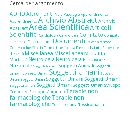
Cerca per argomento
ADHD
Altre Fonti
Altre Patologie
Apprendimento
Archivio Abstract
Archivio
Apprendimento
Area Scientifica
Articoli
Abstract
Scientifici
Comitato
Cardiologia
Cardiologia
Comitato
Documenti
Depressione
Scientifico
Efficacia farmaci
Inefficacia Farmaci
Generico
Inefficacia Farmaci
Istituto Superiore
Miscellanea
Miscellanea
Mortalità
di Sanità
Neurologia
Neurologia
Portavoce
Mortalità
Nazionale
Soggetti Animali
Soggetti
Soggetti Animali
Soggetti Umani
Umani
Soggetti Umani
Soggetti
Soggetti Umani
Soggetti Umani
Soggetti Umani
Umani
Soggetti Umani
Soggetti Umani
Sviluppo
Soggetti Umani
Terapie non
Corporeo
Sviluppo Corporeo
farmacologiche
Terapie non
farmacologiche
Tossicomania
Tossicomania