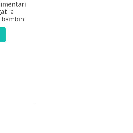
limentari
gati a
à bambini