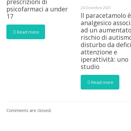
prescrizioni di
psicofarmaci a under
24 Dicembre 2021
Il paracetamolo 
17
analgesico assoc
ad un aumentat
Read more
rischio di autism
disturbo da defici
attenzione e
iperattività: uno
studio
Read more
Comments are closed.