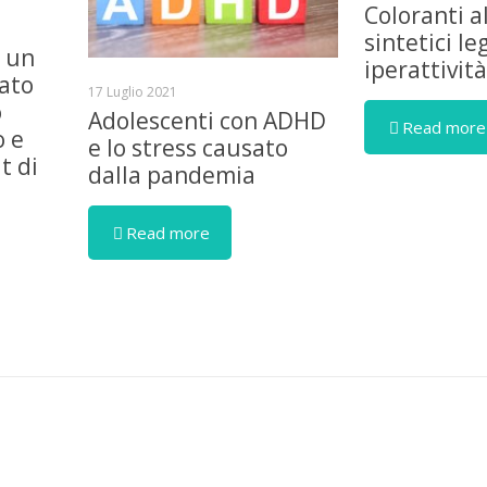
Coloranti a
sintetici le
è un
iperattivit
iato
17 Luglio 2021
o
Adolescenti con ADHD
Read more
o e
e lo stress causato
t di
dalla pandemia
Read more