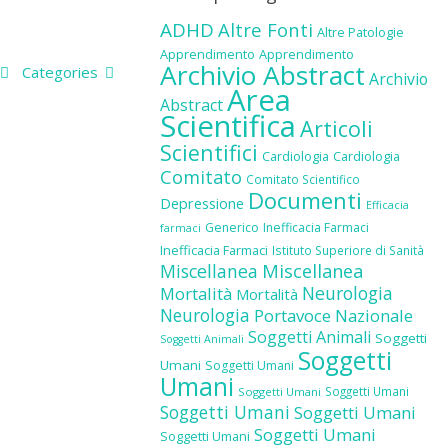
ADHD
Altre Fonti
Altre Patologie
Apprendimento
Apprendimento
Archivio Abstract
Categories
Archivio
Area
Abstract
Scientifica
Articoli
Scientifici
Cardiologia
Cardiologia
Comitato
Comitato Scientifico
Documenti
Depressione
Efficacia
Generico
Inefficacia Farmaci
farmaci
Inefficacia Farmaci
Istituto Superiore di Sanità
Miscellanea
Miscellanea
Neurologia
Mortalità
Mortalità
Neurologia
Portavoce Nazionale
Soggetti Animali
Soggetti
Soggetti Animali
Soggetti
Umani
Soggetti Umani
Umani
Soggetti Umani
Soggetti Umani
Soggetti Umani
Soggetti Umani
Soggetti Umani
Soggetti Umani