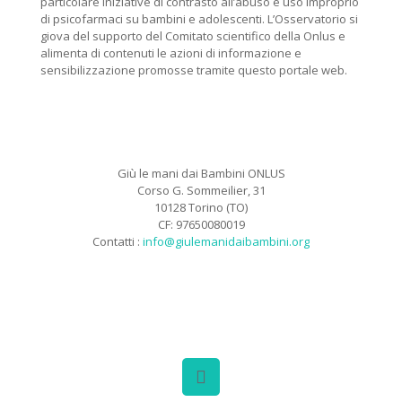
particolare iniziative di contrasto all’abuso e uso improprio
di psicofarmaci su bambini e adolescenti. L’Osservatorio si
giova del supporto del Comitato scientifico della Onlus e
alimenta di contenuti le azioni di informazione e
sensibilizzazione promosse tramite questo portale web.
Giù le mani dai Bambini ONLUS
Corso G. Sommeilier, 31
10128 Torino (TO)
CF: 97650080019
Contatti :
info@giulemanidaibambini.org
Facebook
Vimeo