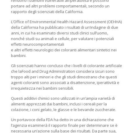
rendono i bambini vulnerabili all’iperattività e possono
portare ad altri problemi comportamentali, secondo un
rapporto degli scienziati della California.
L’Office of Environmental Health Hazard Assessment (OEHHA)
della California ha pubblicato i risultati di un’indagine di due
anni, in cui ha esaminato diversi studi clinici sull’uomo,
nonché studi su animali e cellule, per valutare i potenziali
effetti neurocomportamentali
e altri effetti neurologici dei coloranti alimentari sintetici nei
bambini.
Gli scienziati hanno concluso che i livelli di colorante artificiale
che laFood and Drug Administration considera sicuri sono
troppo alti per i minori e che gli studi dimostrano che questi
agenti coloranti sono associati a disattenzione, iperattività e
irrequietezza nei bambini sensibili.
Questi additivi chimici sono utilizzati in un’ampia varietà di
alimenti apprezzati dai bambini, inclusi i cereali per la
colazione, i coni gelato, le glasse e le bevande zuccherate.
Un portavoce della FDA ha detto in una dichiarazione che
l’agenzia esaminerà il rapporto finale per determinare se è
necessaria un’azione sulla base dei risultati. Da parte sua,