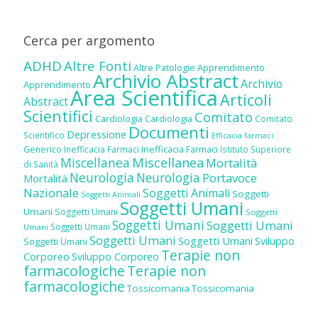
Cerca per argomento
ADHD
Altre Fonti
Altre Patologie
Apprendimento
Archivio Abstract
Archivio
Apprendimento
Area Scientifica
Articoli
Abstract
Scientifici
Comitato
Cardiologia
Cardiologia
Comitato
Documenti
Depressione
Scientifico
Efficacia farmaci
Inefficacia Farmaci
Generico
Inefficacia Farmaci
Istituto Superiore
Miscellanea
Miscellanea
Mortalità
di Sanità
Neurologia
Neurologia
Portavoce
Mortalità
Nazionale
Soggetti Animali
Soggetti
Soggetti Animali
Soggetti Umani
Umani
Soggetti Umani
Soggetti
Soggetti Umani
Soggetti Umani
Soggetti Umani
Umani
Soggetti Umani
Soggetti Umani
Sviluppo
Soggetti Umani
Terapie non
Corporeo
Sviluppo Corporeo
farmacologiche
Terapie non
farmacologiche
Tossicomania
Tossicomania