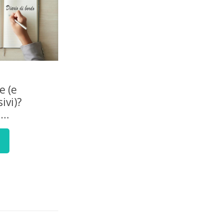
e (e
ivi)?
e…