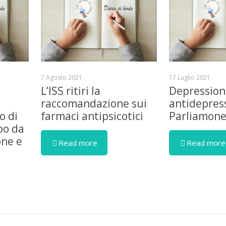
7 Agosto 2021
17 Luglio 2021
L’ISS ritiri la
Depression
raccomandazione sui
antidepress
o di
farmaci antipsicotici
Parliamon
bo da
one e
Read more
Read more