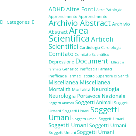
ADHD
Altre Fonti
Altre Patologie
Apprendimento
Apprendimento
Archivio Abstract
Categories
Archivio
Area
Abstract
Scientifica
Articoli
Scientifici
Cardiologia
Cardiologia
Comitato
Comitato Scientifico
Documenti
Depressione
Efficacia
Generico
Inefficacia Farmaci
farmaci
Inefficacia Farmaci
Istituto Superiore di Sanità
Miscellanea
Miscellanea
Neurologia
Mortalità
Mortalità
Neurologia
Portavoce Nazionale
Soggetti Animali
Soggetti
Soggetti Animali
Soggetti
Umani
Soggetti Umani
Umani
Soggetti Umani
Soggetti Umani
Soggetti Umani
Soggetti Umani
Soggetti Umani
Soggetti Umani