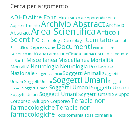
Cerca per argomento
ADHD
Altre Fonti
Altre Patologie
Apprendimento
Archivio Abstract
Archivio
Apprendimento
Area Scientifica
Articoli
Abstract
Scientifici
Comitato
Cardiologia
Cardiologia
Comitato
Documenti
Depressione
Scientifico
Efficacia farmaci
Inefficacia Farmaci
Generico
Inefficacia Farmaci
Istituto Superiore
Miscellanea
Miscellanea
Mortalità
di Sanità
Neurologia
Neurologia
Portavoce
Mortalità
Nazionale
Soggetti Animali
Soggetti
Soggetti Animali
Soggetti Umani
Umani
Soggetti Umani
Soggetti
Soggetti Umani
Soggetti Umani
Soggetti Umani
Umani
Soggetti Umani
Soggetti Umani
Sviluppo
Soggetti Umani
Terapie non
Corporeo
Sviluppo Corporeo
farmacologiche
Terapie non
farmacologiche
Tossicomania
Tossicomania