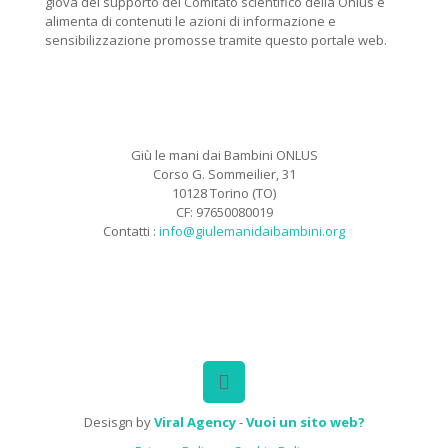
giova del supporto del Comitato scientifico della Onlus e
alimenta di contenuti le azioni di informazione e
sensibilizzazione promosse tramite questo portale web.
Giù le mani dai Bambini ONLUS
Corso G. Sommeilier, 31
10128 Torino (TO)
CF: 97650080019
Contatti :
info@giulemanidaibambini.org
Facebook
Vimeo
Desisgn by
Viral Agency
-
Vuoi un sito web?