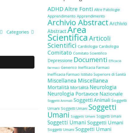
ADHD
Altre Fonti
Altre Patologie
Apprendimento
Apprendimento
Archivio Abstract
Archivio
Area
Abstract
Categories
Scientifica
Articoli
Scientifici
Cardiologia
Cardiologia
Comitato
Comitato Scientifico
Documenti
Depressione
Efficacia
Generico
Inefficacia Farmaci
farmaci
Inefficacia Farmaci
Istituto Superiore di Sanità
Miscellanea
Miscellanea
Neurologia
Mortalità
Mortalità
Neurologia
Portavoce Nazionale
Soggetti Animali
Soggetti
Soggetti Animali
Soggetti
Umani
Soggetti Umani
Umani
Soggetti Umani
Soggetti Umani
Soggetti Umani
Soggetti Umani
Soggetti Umani
Soggetti Umani