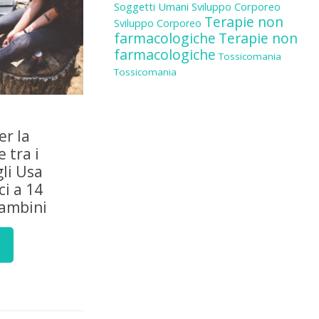
Soggetti Umani
Sviluppo Corporeo
Terapie non
Sviluppo Corporeo
farmacologiche
Terapie non
farmacologiche
Tossicomania
Tossicomania
er la
 tra i
gli Usa
i a 14
bambini