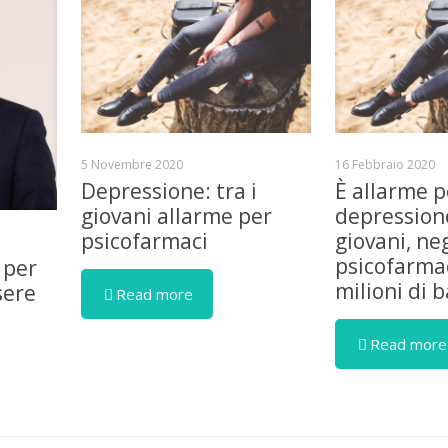
5 Novembre 2020
16 Febbraio 2020
Depressione: tra i
È allarme p
giovani allarme per
depressione
psicofarmaci
giovani, ne
psicofarmac
 per
milioni di 
sere
Read more
Read more