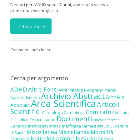
Farmaci per l’ADHD sotto i 7 anni, uno studio solleva
preoccupazioni negli Usa
Read more
Comments are closed.
Cerca per argomento
ADHD
Altre Fonti
Altre Patologie
Apprendimento
Archivio Abstract
Archivio
Apprendimento
Area Scientifica
Articoli
Abstract
Scientifici
Comitato
Cardiologia
Cardiologia
Comitato
Documenti
Depressione
Scientifico
Efficacia farmaci
Inefficacia Farmaci
Generico
Inefficacia Farmaci
Istituto Superiore
Miscellanea
Miscellanea
Mortalità
di Sanità
Neurologia
Neurologia
Portavoce
Mortalità