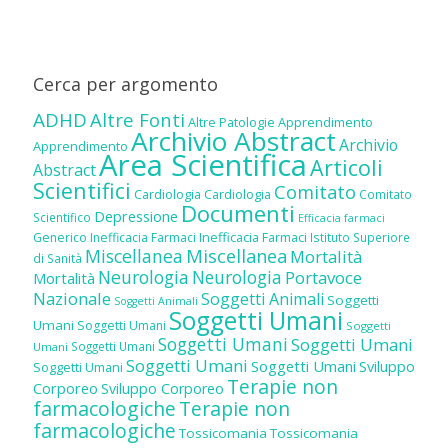
Cerca per argomento
ADHD
Altre Fonti
Altre Patologie
Apprendimento
Archivio Abstract
Archivio
Apprendimento
Area Scientifica
Articoli
Abstract
Scientifici
Comitato
Cardiologia
Cardiologia
Comitato
Documenti
Depressione
Scientifico
Efficacia farmaci
Inefficacia Farmaci
Generico
Inefficacia Farmaci
Istituto Superiore
Miscellanea
Miscellanea
Mortalità
di Sanità
Neurologia
Neurologia
Portavoce
Mortalità
Nazionale
Soggetti Animali
Soggetti
Soggetti Animali
Soggetti Umani
Umani
Soggetti Umani
Soggetti
Soggetti Umani
Soggetti Umani
Soggetti Umani
Umani
Soggetti Umani
Soggetti Umani
Sviluppo
Soggetti Umani
Terapie non
Corporeo
Sviluppo Corporeo
farmacologiche
Terapie non
farmacologiche
Tossicomania
Tossicomania