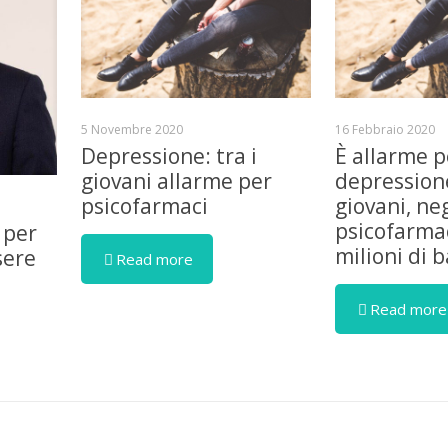
5 Novembre 2020
16 Febbraio 2020
Depressione: tra i
È allarme p
giovani allarme per
depressione
psicofarmaci
giovani, ne
psicofarmac
 per
milioni di 
sere
Read more
Read more