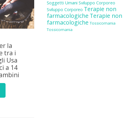
Soggetti Umani
Sviluppo Corporeo
Terapie non
Sviluppo Corporeo
farmacologiche
Terapie non
farmacologiche
Tossicomania
Tossicomania
er la
 tra i
gli Usa
i a 14
bambini