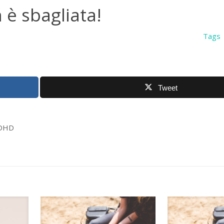
n è sbagliata!
Tags
Tweet
’ADHD