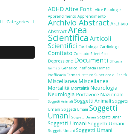
ADHD
Altre Fonti
Altre Patologie
Apprendimento
Apprendimento
Archivio Abstract
Categories
Archivio
Area
Abstract
Scientifica
Articoli
Scientifici
Cardiologia
Cardiologia
Comitato
Comitato Scientifico
Documenti
Depressione
Efficacia
Generico
Inefficacia Farmaci
farmaci
Inefficacia Farmaci
Istituto Superiore di Sanità
Miscellanea
Miscellanea
Neurologia
Mortalità
Mortalità
Neurologia
Portavoce Nazionale
Soggetti Animali
Soggetti
Soggetti Animali
Soggetti
Umani
Soggetti Umani
Umani
Soggetti Umani
Soggetti Umani
Soggetti Umani
Soggetti Umani
Soggetti Umani
Soggetti Umani