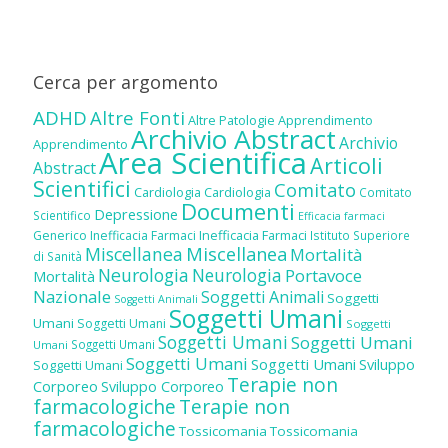
Cerca per argomento
ADHD
Altre Fonti
Altre Patologie
Apprendimento
Archivio Abstract
Archivio
Apprendimento
Area Scientifica
Articoli
Abstract
Scientifici
Comitato
Cardiologia
Cardiologia
Comitato
Documenti
Depressione
Scientifico
Efficacia farmaci
Inefficacia Farmaci
Generico
Inefficacia Farmaci
Istituto Superiore
Miscellanea
Miscellanea
Mortalità
di Sanità
Neurologia
Neurologia
Portavoce
Mortalità
Nazionale
Soggetti Animali
Soggetti
Soggetti Animali
Soggetti Umani
Umani
Soggetti Umani
Soggetti
Soggetti Umani
Soggetti Umani
Soggetti Umani
Umani
Soggetti Umani
Soggetti Umani
Sviluppo
Soggetti Umani
Terapie non
Corporeo
Sviluppo Corporeo
farmacologiche
Terapie non
farmacologiche
Tossicomania
Tossicomania