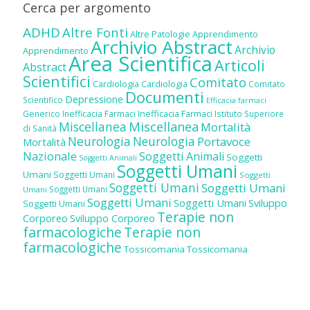
Cerca per argomento
ADHD
Altre Fonti
Altre Patologie
Apprendimento
Archivio Abstract
Archivio
Apprendimento
Area Scientifica
Articoli
Abstract
Scientifici
Comitato
Cardiologia
Cardiologia
Comitato
Documenti
Depressione
Scientifico
Efficacia farmaci
Inefficacia Farmaci
Generico
Inefficacia Farmaci
Istituto Superiore
Miscellanea
Miscellanea
Mortalità
di Sanità
Neurologia
Neurologia
Portavoce
Mortalità
Nazionale
Soggetti Animali
Soggetti
Soggetti Animali
Soggetti Umani
Umani
Soggetti Umani
Soggetti
Soggetti Umani
Soggetti Umani
Soggetti Umani
Umani
Soggetti Umani
Soggetti Umani
Sviluppo
Soggetti Umani
Terapie non
Corporeo
Sviluppo Corporeo
farmacologiche
Terapie non
farmacologiche
Tossicomania
Tossicomania