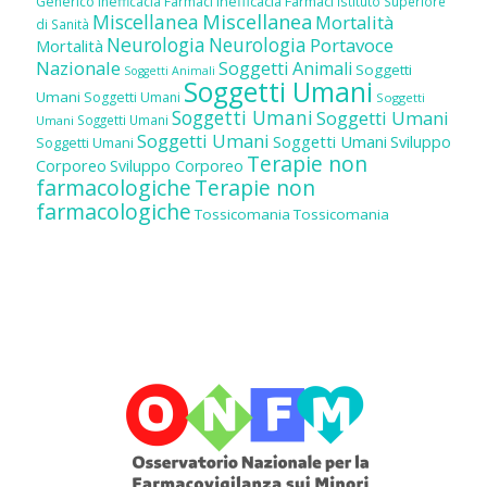
Inefficacia Farmaci
Generico
Inefficacia Farmaci
Istituto Superiore
Miscellanea
Miscellanea
Mortalità
di Sanità
Neurologia
Neurologia
Portavoce
Mortalità
Nazionale
Soggetti Animali
Soggetti
Soggetti Animali
Soggetti Umani
Umani
Soggetti Umani
Soggetti
Soggetti Umani
Soggetti Umani
Soggetti Umani
Umani
Soggetti Umani
Soggetti Umani
Sviluppo
Soggetti Umani
Terapie non
Corporeo
Sviluppo Corporeo
farmacologiche
Terapie non
farmacologiche
Tossicomania
Tossicomania