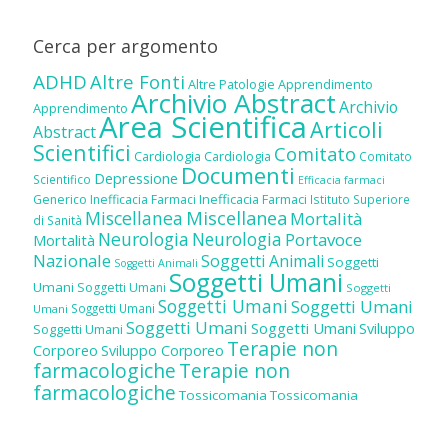
Cerca per argomento
ADHD
Altre Fonti
Altre Patologie
Apprendimento
Archivio Abstract
Archivio
Apprendimento
Area Scientifica
Articoli
Abstract
Scientifici
Comitato
Cardiologia
Cardiologia
Comitato
Documenti
Depressione
Scientifico
Efficacia farmaci
Inefficacia Farmaci
Generico
Inefficacia Farmaci
Istituto Superiore
Miscellanea
Miscellanea
Mortalità
di Sanità
Neurologia
Neurologia
Portavoce
Mortalità
Nazionale
Soggetti Animali
Soggetti
Soggetti Animali
Soggetti Umani
Umani
Soggetti Umani
Soggetti
Soggetti Umani
Soggetti Umani
Soggetti Umani
Umani
Soggetti Umani
Soggetti Umani
Sviluppo
Soggetti Umani
Terapie non
Corporeo
Sviluppo Corporeo
farmacologiche
Terapie non
farmacologiche
Tossicomania
Tossicomania