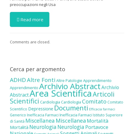
preoccupazioni negli Usa
Read more
Comments are closed.
Cerca per argomento
ADHD
Altre Fonti
Altre Patologie
Apprendimento
Archivio Abstract
Archivio
Apprendimento
Area Scientifica
Articoli
Abstract
Scientifici
Comitato
Cardiologia
Cardiologia
Comitato
Documenti
Depressione
Scientifico
Efficacia farmaci
Inefficacia Farmaci
Generico
Inefficacia Farmaci
Istituto Superiore
Miscellanea
Miscellanea
Mortalità
di Sanità
Neurologia
Neurologia
Portavoce
Mortalità
Nazionale
Soggetti Animali
Soggetti
Soggetti Animali