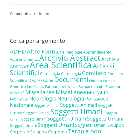
Comments are closed.
Cerca per argomento
ADHD
Altre Fonti
Altre Patologie
Apprendimento
Archivio Abstract
Archivio
Apprendimento
Area Scientifica
Articoli
Abstract
Scientifici
Comitato
Cardiologia
Cardiologia
Comitato
Documenti
Depressione
Scientifico
Efficacia farmaci
Inefficacia Farmaci
Generico
Inefficacia Farmaci
Istituto Superiore
Miscellanea
Miscellanea
Mortalità
di Sanità
Neurologia
Neurologia
Portavoce
Mortalità
Nazionale
Soggetti Animali
Soggetti
Soggetti Animali
Soggetti Umani
Umani
Soggetti Umani
Soggetti
Soggetti Umani
Soggetti Umani
Soggetti Umani
Umani
Soggetti Umani
Soggetti Umani
Sviluppo
Soggetti Umani
Terapie non
Corporeo
Sviluppo Corporeo