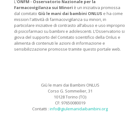
L'
ONFM -
Osservatorio Nazionale per la
Farmacovigilanza sui Minori
è un iniziativa promossa
dal comitato
Giù le mani dai bambini ONLUS
e ha come
mission l'attività di farmacovigilanza su minori, in
particolare iniziative di contrasto all’abuso e uso improprio
di psicofarmaci su bambini e adolescenti. L’Osservatorio si
giova del supporto del Comitato scientifico della Onlus e
alimenta di contenuti le azioni di informazione e
sensibilizzazione promosse tramite questo portale web.
Giù le mani dai Bambini ONLUS
Corso G. Sommeilier, 31
10128 Torino (TO)
CF: 97650080019
Contatti :
info@giulemanidaibambini.org
Facebook
Vimeo