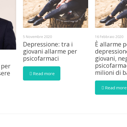
5 Novembre 2020
16 Febbraio 2020
Depressione: tra i
È allarme p
giovani allarme per
depressione
psicofarmaci
giovani, ne
psicofarmac
 per
milioni di 
sere
Read more
Read more