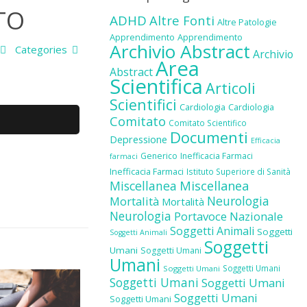
TO
ADHD
Altre Fonti
Altre Patologie
Apprendimento
Apprendimento
Archivio Abstract
Categories
Archivio
Area
Abstract
Scientifica
Articoli
Scientifici
Cardiologia
Cardiologia
Comitato
Comitato Scientifico
Documenti
Depressione
Efficacia
Generico
Inefficacia Farmaci
farmaci
Inefficacia Farmaci
Istituto Superiore di Sanità
Miscellanea
Miscellanea
Neurologia
Mortalità
Mortalità
Neurologia
Portavoce Nazionale
Soggetti Animali
Soggetti
Soggetti Animali
Soggetti
Umani
Soggetti Umani
Umani
Soggetti Umani
Soggetti Umani
Soggetti Umani
Soggetti Umani
Soggetti Umani
Soggetti Umani