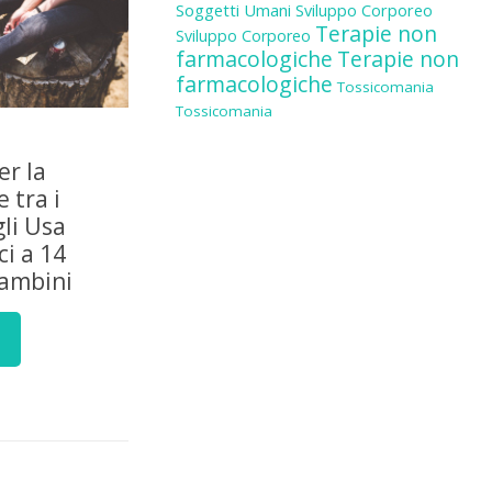
Soggetti Umani
Sviluppo Corporeo
Terapie non
Sviluppo Corporeo
farmacologiche
Terapie non
farmacologiche
Tossicomania
Tossicomania
er la
 tra i
gli Usa
i a 14
bambini