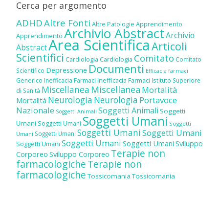
Cerca per argomento
ADHD
Altre Fonti
Altre Patologie
Apprendimento
Archivio Abstract
Archivio
Apprendimento
Area Scientifica
Articoli
Abstract
Scientifici
Comitato
Cardiologia
Cardiologia
Comitato
Documenti
Depressione
Scientifico
Efficacia farmaci
Inefficacia Farmaci
Generico
Inefficacia Farmaci
Istituto Superiore
Miscellanea
Miscellanea
Mortalità
di Sanità
Neurologia
Neurologia
Portavoce
Mortalità
Nazionale
Soggetti Animali
Soggetti
Soggetti Animali
Soggetti Umani
Umani
Soggetti Umani
Soggetti
Soggetti Umani
Soggetti Umani
Soggetti Umani
Umani
Soggetti Umani
Soggetti Umani
Sviluppo
Soggetti Umani
Terapie non
Corporeo
Sviluppo Corporeo
farmacologiche
Terapie non
farmacologiche
Tossicomania
Tossicomania