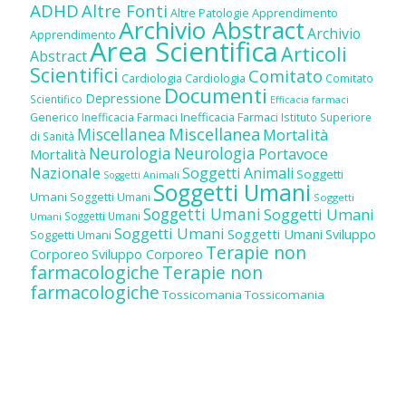
ADHD
Altre Fonti
Altre Patologie
Apprendimento
Archivio Abstract
Archivio
Apprendimento
Area Scientifica
Articoli
Abstract
Scientifici
Comitato
Cardiologia
Cardiologia
Comitato
Documenti
Depressione
Scientifico
Efficacia farmaci
Inefficacia Farmaci
Generico
Inefficacia Farmaci
Istituto Superiore
Miscellanea
Miscellanea
Mortalità
di Sanità
Neurologia
Neurologia
Portavoce
Mortalità
Nazionale
Soggetti Animali
Soggetti
Soggetti Animali
Soggetti Umani
Umani
Soggetti Umani
Soggetti
Soggetti Umani
Soggetti Umani
Soggetti Umani
Umani
Soggetti Umani
Soggetti Umani
Sviluppo
Soggetti Umani
Terapie non
Corporeo
Sviluppo Corporeo
farmacologiche
Terapie non
farmacologiche
Tossicomania
Tossicomania