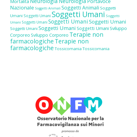
Neurologia
Neurologia
Portavoce
Mortalità
Nazionale
Soggetti Animali
Soggetti
Soggetti Animali
Soggetti Umani
Umani
Soggetti Umani
Soggetti
Soggetti Umani
Soggetti Umani
Soggetti Umani
Umani
Soggetti Umani
Soggetti Umani
Sviluppo
Soggetti Umani
Terapie non
Corporeo
Sviluppo Corporeo
farmacologiche
Terapie non
farmacologiche
Tossicomania
Tossicomania