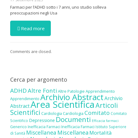
Farmaci per l’ADHD sotto i 7 anni, uno studio solleva
preoccupazioni negli Usa
Read more
Comments are closed.
Cerca per argomento
ADHD
Altre Fonti
Altre Patologie
Apprendimento
Archivio Abstract
Archivio
Apprendimento
Area Scientifica
Articoli
Abstract
Scientifici
Comitato
Cardiologia
Cardiologia
Comitato
Documenti
Depressione
Scientifico
Efficacia farmaci
Inefficacia Farmaci
Generico
Inefficacia Farmaci
Istituto Superiore
Miscellanea
Miscellanea
Mortalità
di Sanità