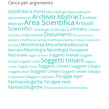
Cerca per argomento
ADHD
Altre Fonti
Altre Patologie
Apprendimento
Archivio Abstract
Archivio
Apprendimento
Area Scientifica
Articoli
Abstract
Scientifici
Comitato
Cardiologia
Cardiologia
Comitato
Documenti
Depressione
Scientifico
Efficacia farmaci
Inefficacia Farmaci
Generico
Inefficacia Farmaci
Istituto Superiore
Miscellanea
Miscellanea
Mortalità
di Sanità
Neurologia
Neurologia
Portavoce
Mortalità
Nazionale
Soggetti Animali
Soggetti
Soggetti Animali
Soggetti Umani
Umani
Soggetti Umani
Soggetti
Soggetti Umani
Soggetti Umani
Soggetti Umani
Umani
Soggetti Umani
Soggetti Umani
Sviluppo
Soggetti Umani
Terapie non
Corporeo
Sviluppo Corporeo
farmacologiche
Terapie non
farmacologiche
Tossicomania
Tossicomania