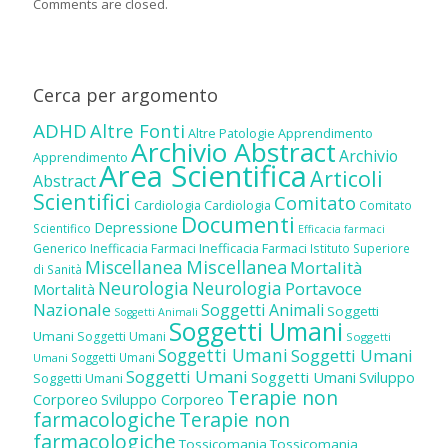
Comments are closed.
Cerca per argomento
ADHD
Altre Fonti
Altre Patologie
Apprendimento
Archivio Abstract
Archivio
Apprendimento
Area Scientifica
Articoli
Abstract
Scientifici
Comitato
Cardiologia
Cardiologia
Comitato
Documenti
Depressione
Scientifico
Efficacia farmaci
Inefficacia Farmaci
Generico
Inefficacia Farmaci
Istituto Superiore
Miscellanea
Miscellanea
Mortalità
di Sanità
Neurologia
Neurologia
Portavoce
Mortalità
Nazionale
Soggetti Animali
Soggetti
Soggetti Animali
Soggetti Umani
Umani
Soggetti Umani
Soggetti
Soggetti Umani
Soggetti Umani
Soggetti Umani
Umani
Soggetti Umani
Soggetti Umani
Sviluppo
Soggetti Umani
Terapie non
Corporeo
Sviluppo Corporeo
farmacologiche
Terapie non
farmacologiche
Tossicomania
Tossicomania