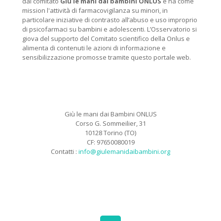
dal comitato
Giù le mani dai bambini ONLUS
e ha come
mission l'attività di farmacovigilanza su minori, in
particolare iniziative di contrasto all’abuso e uso improprio
di psicofarmaci su bambini e adolescenti. L’Osservatorio si
giova del supporto del Comitato scientifico della Onlus e
alimenta di contenuti le azioni di informazione e
sensibilizzazione promosse tramite questo portale web.
Giù le mani dai Bambini ONLUS
Corso G. Sommeilier, 31
10128 Torino (TO)
CF: 97650080019
Contatti :
info@giulemanidaibambini.org
Facebook
Vimeo