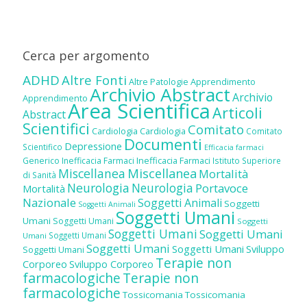
Cerca per argomento
ADHD
Altre Fonti
Altre Patologie
Apprendimento
Archivio Abstract
Archivio
Apprendimento
Area Scientifica
Articoli
Abstract
Scientifici
Comitato
Cardiologia
Cardiologia
Comitato
Documenti
Depressione
Scientifico
Efficacia farmaci
Inefficacia Farmaci
Generico
Inefficacia Farmaci
Istituto Superiore
Miscellanea
Miscellanea
Mortalità
di Sanità
Neurologia
Neurologia
Portavoce
Mortalità
Nazionale
Soggetti Animali
Soggetti
Soggetti Animali
Soggetti Umani
Umani
Soggetti Umani
Soggetti
Soggetti Umani
Soggetti Umani
Soggetti Umani
Umani
Soggetti Umani
Soggetti Umani
Sviluppo
Soggetti Umani
Terapie non
Corporeo
Sviluppo Corporeo
farmacologiche
Terapie non
farmacologiche
Tossicomania
Tossicomania