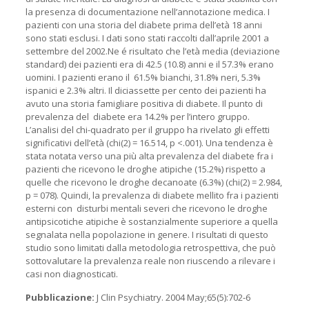
la presenza di documentazione nell’annotazione medica. I
pazienti con una storia del diabete prima dell’età 18 anni
sono stati esclusi. I dati sono stati raccolti dall’aprile 2001 a
settembre del 2002.Ne é risultato che l’età media (deviazione
standard) dei pazienti era di 42.5 (10.8) anni e il 57.3% erano
uomini. I pazienti erano il
61.5% bianchi, 31.8% neri, 5.3%
ispanici e 2.3% altri. Il diciassette per cento dei pazienti ha
avuto una storia famigliare positiva di diabete. Il punto di
prevalenza del
diabete era 14.2% per l’intero gruppo.
L’analisi del chi-quadrato per il gruppo ha rivelato gli effetti
significativi dell’età (chi(2) = 16.514, p <.001). Una tendenza è
stata notata verso una più alta prevalenza del diabete fra i
pazienti che ricevono le droghe atipiche (15.2%) rispetto a
quelle che ricevono le droghe decanoate (6.3%) (chi(2) = 2.984,
p = 078). Quindi, la prevalenza di diabete mellito fra i pazienti
esterni con
disturbi mentali severi che ricevono le droghe
antipsicotiche atipiche è sostanzialmente superiore a quella
segnalata nella popolazione in genere. I risultati di questo
studio sono limitati dalla metodologia retrospettiva, che può
sottovalutare la prevalenza reale non riuscendo a rilevare i
casi non diagnosticati.
Pubblicazione:
J Clin Psychiatry. 2004 May;65(5):702-6