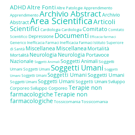
ADHD
Altre Fonti
Altre Patologie
Apprendimento
Archivio Abstract
Archivio
Apprendimento
Area Scientifica
Articoli
Abstract
Scientifici
Comitato
Cardiologia
Cardiologia
Comitato
Documenti
Depressione
Scientifico
Efficacia farmaci
Inefficacia Farmaci
Generico
Inefficacia Farmaci
Istituto Superiore
Miscellanea
Miscellanea
Mortalità
di Sanità
Neurologia
Neurologia
Portavoce
Mortalità
Nazionale
Soggetti Animali
Soggetti
Soggetti Animali
Soggetti Umani
Umani
Soggetti Umani
Soggetti
Soggetti Umani
Soggetti Umani
Soggetti Umani
Umani
Soggetti Umani
Soggetti Umani
Sviluppo
Soggetti Umani
Terapie non
Corporeo
Sviluppo Corporeo
farmacologiche
Terapie non
farmacologiche
Tossicomania
Tossicomania