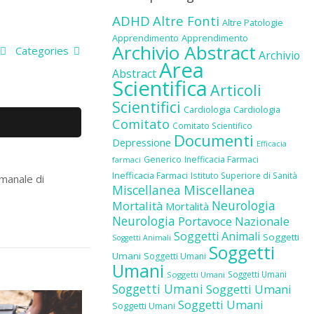
ADHD
Altre Fonti
Altre Patologie
Apprendimento
Apprendimento
Archivio Abstract
Categories
Archivio
Area
Abstract
Scientifica
Articoli
Scientifici
Cardiologia
Cardiologia
Comitato
Comitato Scientifico
Documenti
Depressione
Efficacia
Generico
Inefficacia Farmaci
farmaci
Inefficacia Farmaci
Istituto Superiore di Sanità
imanale di
Miscellanea
Miscellanea
Neurologia
Mortalità
Mortalità
Neurologia
Portavoce Nazionale
Soggetti Animali
Soggetti
Soggetti Animali
Soggetti
Umani
Soggetti Umani
Umani
Soggetti Umani
Soggetti Umani
Soggetti Umani
Soggetti Umani
Soggetti Umani
Soggetti Umani