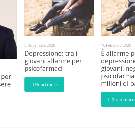
5 Novembre 2020
16 Febbraio 2020
Depressione: tra i
È allarme p
giovani allarme per
depressione
psicofarmaci
giovani, ne
psicofarmac
 per
milioni di 
sere
Read more
Read more