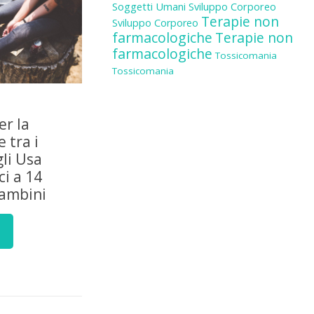
Soggetti Umani
Sviluppo Corporeo
Terapie non
Sviluppo Corporeo
farmacologiche
Terapie non
farmacologiche
Tossicomania
Tossicomania
er la
 tra i
gli Usa
i a 14
bambini