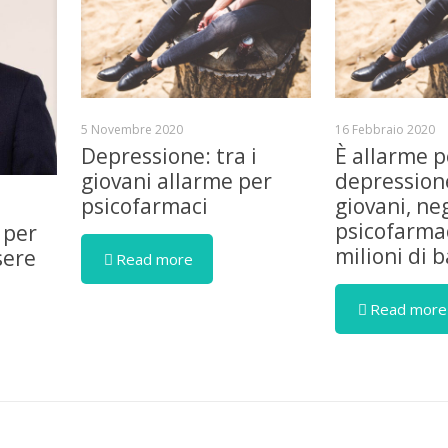
5 Novembre 2020
16 Febbraio 2020
Depressione: tra i
È allarme p
giovani allarme per
depressione
psicofarmaci
giovani, ne
psicofarmac
 per
milioni di 
sere
Read more
Read more