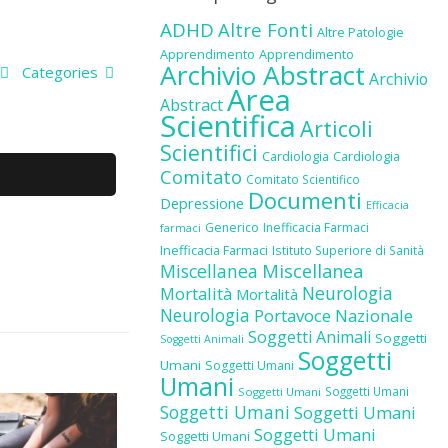
ADHD
Altre Fonti
Altre Patologie
Apprendimento
Apprendimento
Archivio Abstract
Categories
Archivio
Area
Abstract
Scientifica
Articoli
Scientifici
Cardiologia
Cardiologia
Comitato
Comitato Scientifico
Documenti
Depressione
Efficacia
Generico
Inefficacia Farmaci
farmaci
Inefficacia Farmaci
Istituto Superiore di Sanità
Miscellanea
Miscellanea
Neurologia
Mortalità
Mortalità
Neurologia
Portavoce Nazionale
Soggetti Animali
Soggetti
Soggetti Animali
Soggetti
Umani
Soggetti Umani
Umani
Soggetti Umani
Soggetti Umani
Soggetti Umani
Soggetti Umani
Soggetti Umani
Soggetti Umani