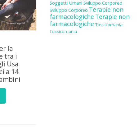
Soggetti Umani
Sviluppo Corporeo
Terapie non
Sviluppo Corporeo
farmacologiche
Terapie non
farmacologiche
Tossicomania
Tossicomania
er la
 tra i
gli Usa
i a 14
bambini