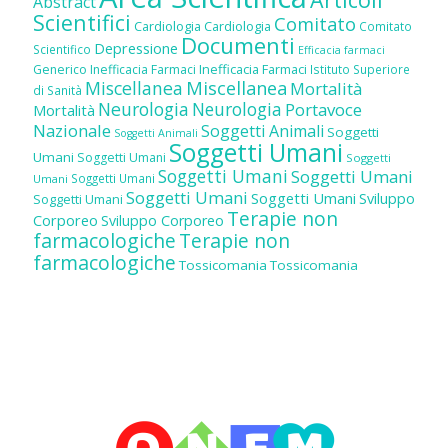
Abstract
Scientifici
Comitato
Cardiologia
Cardiologia
Comitato
Documenti
Depressione
Scientifico
Efficacia farmaci
Inefficacia Farmaci
Generico
Inefficacia Farmaci
Istituto Superiore
Miscellanea
Miscellanea
Mortalità
di Sanità
Neurologia
Neurologia
Portavoce
Mortalità
Nazionale
Soggetti Animali
Soggetti
Soggetti Animali
Soggetti Umani
Umani
Soggetti Umani
Soggetti
Soggetti Umani
Soggetti Umani
Soggetti Umani
Umani
Soggetti Umani
Soggetti Umani
Sviluppo
Soggetti Umani
Terapie non
Corporeo
Sviluppo Corporeo
farmacologiche
Terapie non
farmacologiche
Tossicomania
Tossicomania