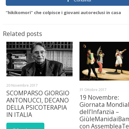
“hikikomori” che colpisce i giovani autoreclusi in casa
Related posts
20 Novembre 2017
31 Ottobre 2017
SCOMPARSO GIORGIO
19 Novembre:
ANTONUCCI, DECANO
Giornata Mondia
DELLA PSICOTERAPIA
dell’Infanzia –
IN ITALIA
GiùleManidaiBam
con AssembleaTe