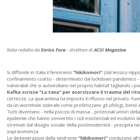
Nota redatta da
Enrico Fora
- direttore di
ACSI Magazine
Si diffonde in Italia il fenomeno
"hikikomori"
(dal lessico nippo
confinamento coatto - determinato dal lockdown pandemico - ha
vulnerabili che si autoesiliano nel proprio habitat tagliando i pont
Kafka scrisse "La tana" per esorcizzare il trauma del rit
certezze. La quarantena ha imposto il riflusso nel privato. Fu
da un wormhole siderale come profetizzano gli ufologi, bensì ev
Tutti diventano - nella psicosi di massa - potenziali untori dell
epidemie che hanno sovvertito i cicli esistenziali ed evolutivi d
stremati dal disagio sociale della postmodernità - precipita nel
sopravvivenza.
Le degenerazioni della sindrome
"hikikomori"
conducono all'o