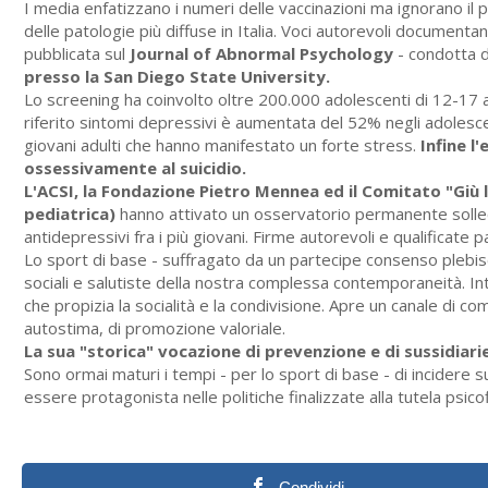
I media enfatizzano i numeri delle vaccinazioni ma ignorano il p
delle patologie più diffuse in Italia. Voci autorevoli documentan
pubblicata sul
Journal of Abnormal Psychology
- condotta d
presso la San Diego State University.
Lo screening ha coinvolto oltre 200.000 adolescenti di 12-17 a
riferito sintomi depressivi è aumentata del 52% negli adolesce
giovani adulti che hanno manifestato un forte stress.
Infine l
ossessivamente al suicidio.
L'ACSI, la Fondazione Pietro Mennea ed il Comitato "Giù l
pediatrica)
hanno attivato un osservatorio permanente sollecit
antidepressivi fra i più giovani. Firme autorevoli e qualificat
Lo sport di base - suffragato da un partecipe consenso plebisc
sociali e salutiste della nostra complessa contemporaneità. In
che propizia la socialità e la condivisione. Apre un canale di 
autostima, di promozione valoriale.
La sua "storica" vocazione di prevenzione e di sussidiariet
Sono ormai maturi i tempi - per lo sport di base - di incidere sulle
essere protagonista nelle politiche finalizzate alla tutela psico
Condividi