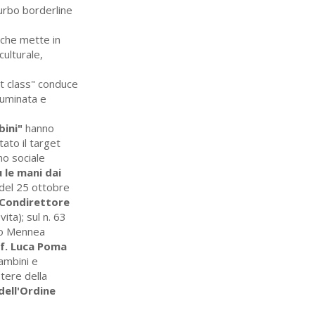
turbo borderline
 che mette in
culturale,
nt class" conduce
luminata e
bini"
hanno
ato il target
o sociale
 le mani dai
 del 25 ottobre
 Condirettore
ta); sul n. 63
ro Mennea
f. Luca Poma
ambini e
tere della
dell'Ordine