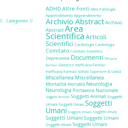
ADHD
Altre Fonti
Altre Patologie
Apprendimento
Apprendimento
Archivio Abstract
Categories
Archivio
Area
Abstract
Scientifica
Articoli
Scientifici
Cardiologia
Cardiologia
Comitato
Comitato Scientifico
Documenti
Depressione
Efficacia
Generico
Inefficacia Farmaci
farmaci
Inefficacia Farmaci
Istituto Superiore di Sanità
Miscellanea
Miscellanea
Neurologia
Mortalità
Mortalità
Neurologia
Portavoce Nazionale
Soggetti Animali
Soggetti
Soggetti Animali
Soggetti
Umani
Soggetti Umani
Umani
Soggetti Umani
Soggetti Umani
Soggetti Umani
Soggetti Umani
Soggetti Umani
Soggetti Umani