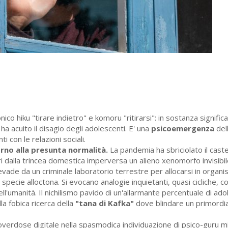
nico hiku "tirare indietro" e komoru "ritirarsi": in sostanza significa "
 acuito il disagio degli adolescenti. E' una
psicoemergenza
dell
i con le relazioni sociali.
orno alla presunta normalità.
La pandemia ha sbriciolato il caste
ori dalla trincea domestica imperversa un alieno xenomorfo invisibi
ade da un criminale laboratorio terrestre per allocarsi in organis
a specie alloctona. Si evocano analogie inquietanti, quasi cicliche, c
ell'umanità. Il nichilismo pavido di un'allarmante percentuale di ado
la fobica ricerca della
"tana di Kafka"
dove blindare un primordial
verdose digitale nella spasmodica individuazione di psico-guru mi