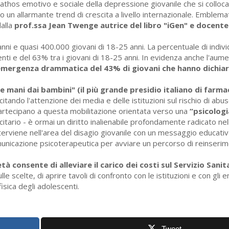
athos emotivo e sociale della depressione giovanile che si colloca 
o un allarmante trend di crescita a livello internazionale. Emblemati
alla
prof.ssa Jean Twenge autrice del libro "iGen" e docente
nni e quasi 400.000 giovani di 18-25 anni. La percentuale di indiv
nti e del 63% tra i giovani di 18-25 anni. In evidenza anche l'aum
'emergenza drammatica del 43% di giovani che hanno dichia
e mani dai bambini" (il più grande presidio italiano di farma
ando l'attenzione dei media e delle istituzioni sul rischio di abus
e partecipano a questa mobilitazione orientata verso una
“psicologi
itario - è ormai un diritto inalienabile profondamente radicato ne
terviene nell'area del disagio giovanile con un messaggio educati
comunicazione psicoterapeutica per avviare un percorso di reinserim
à consente di alleviare il carico dei costi sul Servizio Sanit
 scelte, di aprire tavoli di confronto con le istituzioni e con gli ent
fisica degli adolescenti.
Tweet