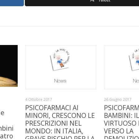
4 Ottobre 2017
26 Giugno 2017
PSICOFARMACI AI
PSICOFARM
le
MINORI, CRESCONO LE
BAMBINI: 
PRESCRIZIONI NEL
VIRTUOSO D
bini
MONDO: IN ITALIA,
VERSO LA
atro
GRAVE RISCHIO PER LA
DEMOLIZIO