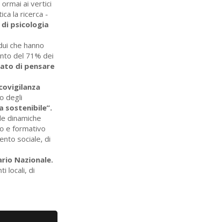
ormai ai vertici
ca la ricerca -
 di psicologia
idui che hanno
ento del 71% dei
rato di pensare
covigilanza
o degli
a sostenibile”.
lle dinamiche
vo e formativo
ento sociale, di
ario Nazionale.
i locali, di