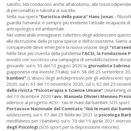
salvifici. Ma conducono anche all'alcolismo, alla tossicodipende
di personalità) e talvolta al suicidio.
Nella sua opera
"Euristica della paura" Hans Jonas
- filosof
guardia l’umanità: è sempre più evidente l'attuale incapacità di 
antropologico ed ambientale.
Nel vulnerabile immaginario collettivo degli adolescenti ques
alla distruzione della propria specie e dell'ecosistema. Siamo
consapevole deve emergere la nuova visione degli
"starsee
Nella fase più cruenta della pandemia
l'ACSI, la Fondazione 
avviato con successo una campagna di sensibilizzazione doc
giovanile: sul n. 53 del 10 giugno 2020 la
giornalista Sabrin
giapponese che investe l'Italia); sul n. 58 del 25 settembre 20
bambini"
(L'abuso degli antidepressivi per gli adolescenti: sp
2020, sul n. 61 del 10 novembre 2020, sul n. 62 del 25 novem
della rivista "Psicoterapia e Scienze Umane"
(Marketing de
del 10 dicembre 2020 l'
avv. Manuela Olivieri Mennea Pres
aderisce al progetto ACSI - Giù le mani dai bambini: SOS sport 
Portavoce Nazionale del Comitato "Giù le mani dai bamb
adolescenti); sul n. 67 del 25 febbraio 2021 la
psicologa Bar
mindfulness per i bambini); sul n. 70 del 15 aprile 2021 intervi
degli Psicologi
(SOS sport per la depressione minorile).