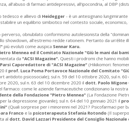
nza, all'abuso di farmaci antidepressivi, all'ipocondria, al DBP (dis
o tedesco e allievo di
Heidegger
- è un antesignano lungimirante
stabilire un equilibrio simbiotico nel contesto sociale, economico, 
to perverso, obnubilato conformismo autolesionista della "domina
 allo showdown, all'estremo redde rationem. Pertanto da un'élite il
d"
più evoluti come auspica
Sennar Karu.
Pietro Mennea ed il Comitato Nazionale "Giù le mani dai bam
umentata da
"ACSI Magazine".
Questi i prodromi che hanno mobilit
a Parsi Caporedattore di "ACSI Magazine"
(Hikikomori: fenomen
20 il
prof. Luca Poma Portavoce Nazionale del Comitato "Giù
ort antidoto psicosociale); sul n. 59 del 10 ottobre 2020, sul n. 60
bre 2020, sul n. 63 del 10 dicembre 2020 il
dott. Paolo Migone
l farmaco: come le aziende farmaceutiche condizionano la nostra vi
idente della Fondazione "Pietro Mennea"
(La Fondazione Piet
per la depressione giovanile); sul n. 64 del 10 gennaio 2021 il
pro
ini"
(Quali sorprese per i minorenni nel 2021? Psicofarmaci per b
bara Franco
e la
psicoterapeuta Stefania Rotondo
(Il superpo
sta al
dott. David Lazzari Presidente del Consiglio Nazionale 