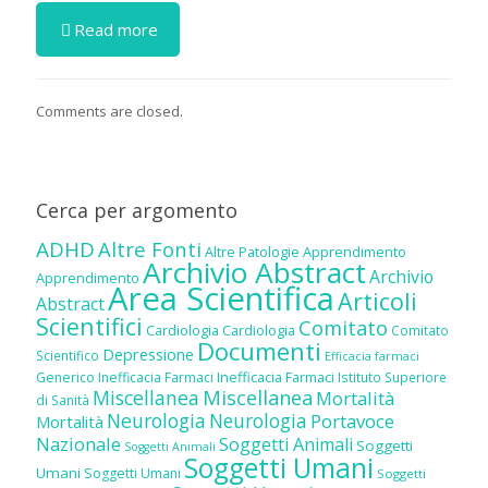
Read more
Comments are closed.
Cerca per argomento
ADHD
Altre Fonti
Altre Patologie
Apprendimento
Archivio Abstract
Archivio
Apprendimento
Area Scientifica
Articoli
Abstract
Scientifici
Comitato
Cardiologia
Cardiologia
Comitato
Documenti
Depressione
Scientifico
Efficacia farmaci
Inefficacia Farmaci
Generico
Inefficacia Farmaci
Istituto Superiore
Miscellanea
Miscellanea
Mortalità
di Sanità
Neurologia
Neurologia
Portavoce
Mortalità
Nazionale
Soggetti Animali
Soggetti
Soggetti Animali
Soggetti Umani
Umani
Soggetti Umani
Soggetti